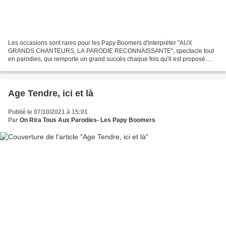
Les occasions sont rares pour les Papy Boomers d'interpréter "AUX
GRANDS CHANTEURS, LA PARODIE RECONNAISSANTE", spectacle tout
en parodies, qui remporte un grand succès chaque fois qu'il est proposé.
Voici donc une occasion de le déguster, en accompagnement...
Age Tendre, ici et là
Publié le 07/10/2021 à 15:01
Par
On Rira Tous Aux Parodies- Les Papy Boomers