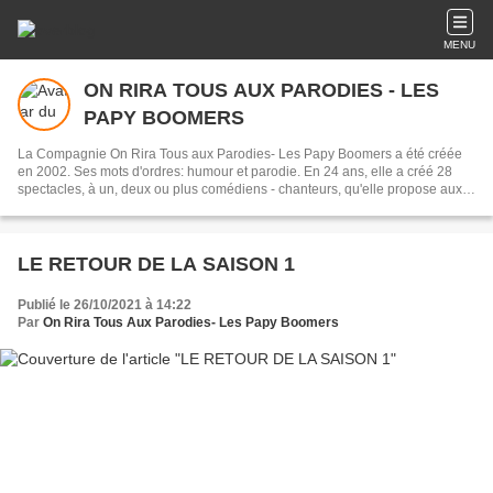
MENU
ON RIRA TOUS AUX PARODIES - LES
PAPY BOOMERS
La Compagnie On Rira Tous aux Parodies- Les Papy Boomers a été créée
en 2002. Ses mots d'ordres: humour et parodie. En 24 ans, elle a créé 28
spectacles, à un, deux ou plus comédiens - chanteurs, qu'elle propose aux
Clubs de vacances, Mairies, Associations, théâtres, etc. Elle se produit
également à l'occasion de festivals de théâtre, de chanson, d'humour.
LE RETOUR DE LA SAISON 1
Publié le 26/10/2021 à 14:22
Par
On Rira Tous Aux Parodies- Les Papy Boomers