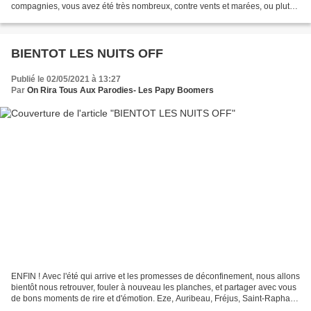
compagnies, vous avez été très nombreux, contre vents et marées, ou plutôt
contre covid et passe sanitaire, contre...
BIENTOT LES NUITS OFF
Publié le 02/05/2021 à 13:27
Par
On Rira Tous Aux Parodies- Les Papy Boomers
ENFIN ! Avec l'été qui arrive et les promesses de déconfinement, nous allons
bientôt nous retrouver, fouler à nouveau les planches, et partager avec vous
de bons moments de rire et d'émotion. Eze, Auribeau, Fréjus, Saint-Raphaël,
et d'autres dates sont...