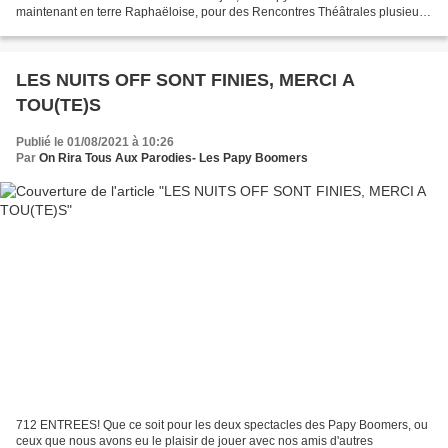
maintenant en terre Raphaëloise, pour des Rencontres Théâtrales plusieurs
fois reportées. L'occasion de découvrir un...
LES NUITS OFF SONT FINIES, MERCI A
TOU(TE)S
Publié le 01/08/2021 à 10:26
Par
On Rira Tous Aux Parodies- Les Papy Boomers
712 ENTREES! Que ce soit pour les deux spectacles des Papy Boomers, ou
ceux que nous avons eu le plaisir de jouer avec nos amis d'autres