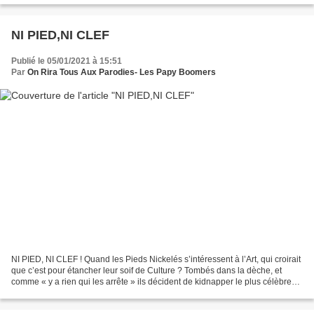
NI PIED,NI CLEF
Publié le 05/01/2021 à 15:51
Par
On Rira Tous Aux Parodies- Les Papy Boomers
NI PIED, NI CLEF ! Quand les Pieds Nickelés s’intéressent à l’Art, qui croirait
que c’est pour étancher leur soif de Culture ? Tombés dans la dèche, et
comme « y a rien qui les arrête » ils décident de kidnapper le plus célèbre
tableau du monde, la Joconde,...