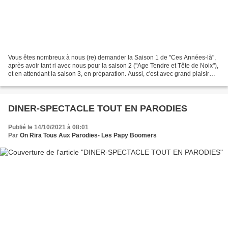
Vous êtes nombreux à nous (re) demander la Saison 1 de "Ces Années-là",
après avoir tant ri avec nous pour la saison 2 ("Age Tendre et Tête de Noix"),
et en attendant la saison 3, en préparation. Aussi, c'est avec grand plaisir
que nous pouvons vous annoncer...
DINER-SPECTACLE TOUT EN PARODIES
Publié le 14/10/2021 à 08:01
Par
On Rira Tous Aux Parodies- Les Papy Boomers