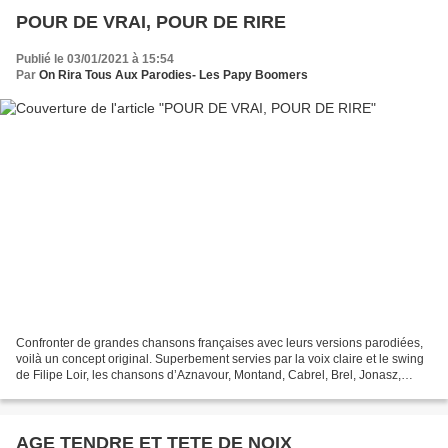
POUR DE VRAI, POUR DE RIRE
Publié le 03/01/2021 à 15:54
Par
On Rira Tous Aux Parodies- Les Papy Boomers
Confronter de grandes chansons françaises avec leurs versions parodiées,
voilà un concept original. Superbement servies par la voix claire et le swing
de Filipe Loir, les chansons d’Aznavour, Montand, Cabrel, Brel, Jonasz,
Ferré, Ferrat, Brillant...,...
AGE TENDRE ET TETE DE NOIX