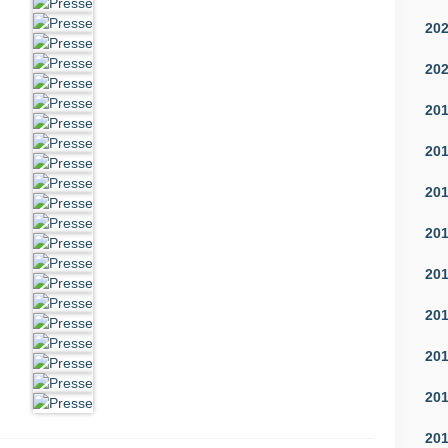
20
20
20
20
20
20
20
20
20
20
20