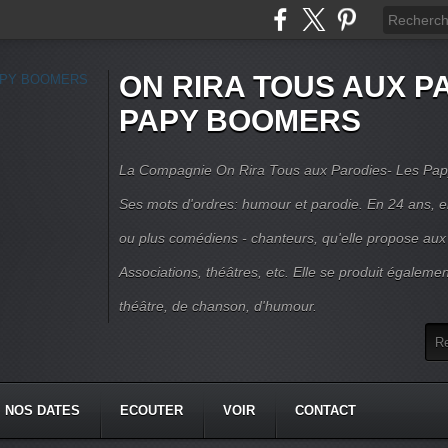
ON RIRA TOUS AUX PA
PAPY BOOMERS
La Compagnie On Rira Tous aux Parodies- Les Pap
Ses mots d'ordres: humour et parodie. En 24 ans, el
ou plus comédiens - chanteurs, qu'elle propose aux
Associations, théâtres, etc. Elle se produit égalemen
théâtre, de chanson, d'humour.
NOS DATES
ECOUTER
VOIR
CONTACT