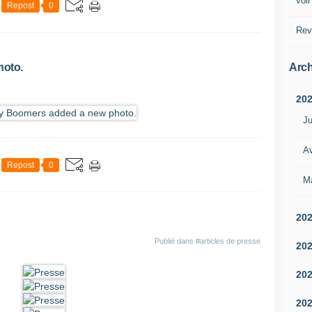
voir
Repost
0
Rev
Arch
hoto.
20
Ju
Av
Repost
0
M
20
Publié dans
#articles de presse
20
20
20