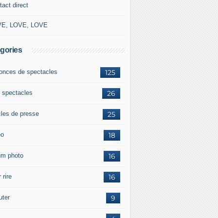
tact direct
E, LOVE, LOVE
gories
onces de spectacles
125
 spectacles
26
cles de presse
25
éo
18
um photo
16
 rire
16
uter
9