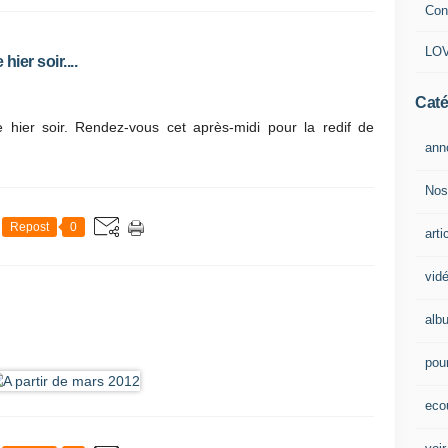
Con
LOV
ier soir....
Caté
hier soir. Rendez-vous cet après-midi pour la redif de
ann
Nos
Repost
0
arti
vid
alb
pour
eco