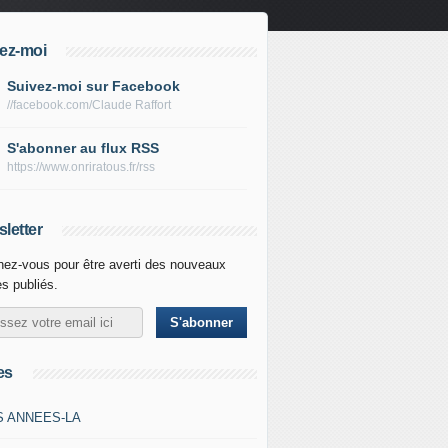
ez-moi
Suivez-moi sur Facebook
//facebook.com/Claude Raffort
S'abonner au flux RSS
https://www.onriratous.fr/rss
letter
ez-vous pour être averti des nouveaux
es publiés.
es
S ANNEES-LA