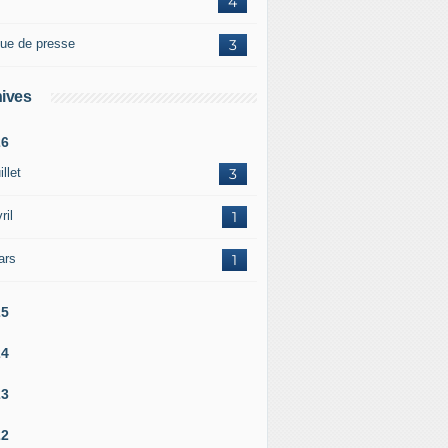
4
ue de presse
3
ives
26
illet
3
ril
1
ars
1
25
24
23
22