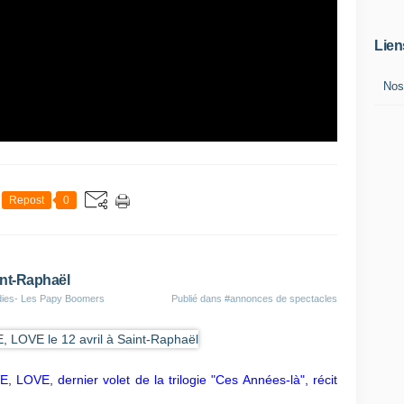
Lien
Nos
Repost
0
int-Raphaël
dies- Les Papy Boomers
Publié dans
#annonces de spectacles
, LOVE, dernier volet de la trilogie "Ces Années-là", récit