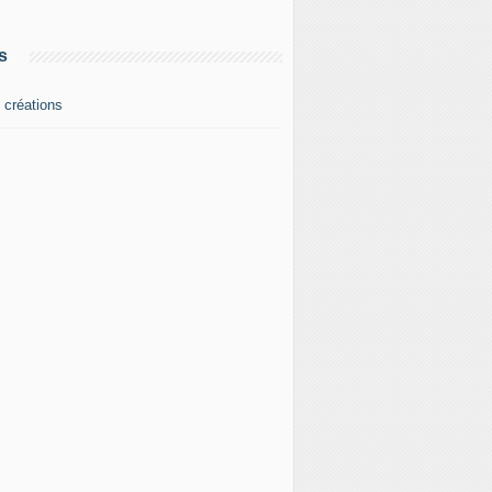
s
 créations