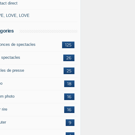
tact direct
E, LOVE, LOVE
gories
onces de spectacles
125
 spectacles
26
cles de presse
25
éo
18
um photo
16
 rire
16
uter
9