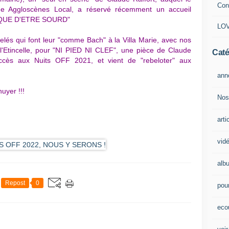
Con
 Aggloscènes Local, a réservé récemment un accueil
A QUE D'ETRE SOURD"
LOV
elés qui font leur "comme Bach" à la Villa Marie, avec nos
l'Etincelle, pour "NI PIED NI CLEF", une pièce de Claude
Caté
uccès aux Nuits OFF 2021, et vient de "rebeloter" aux
ann
uyer !!!
Nos
arti
vid
alb
Repost
0
pour
eco