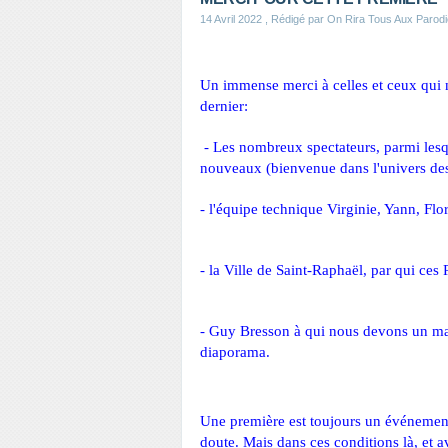
14 Avril 2022
, Rédigé par On Rira Tous Aux Parod
Un immense merci à celles et ceux qui no
dernier:
 - Les nombreux spectateurs, parmi les
nouveaux (bienvenue dans l'univers des
- l'équipe technique Virginie, Yann, Flo
- la Ville de Saint-Raphaël, par qui ces
- 
Guy Bresson
 à qui nous devons un ma
diaporama.
Une première est toujours un événement 
doute. Mais dans ces conditions là, et av