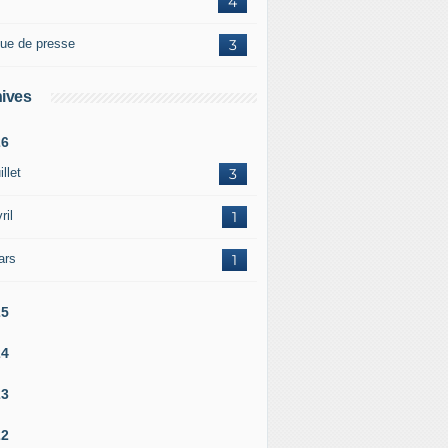
4
ue de presse
3
ives
26
illet
3
ril
1
ars
1
25
24
23
22