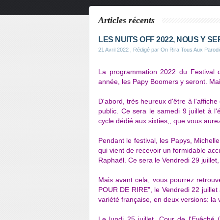
Articles récents
LES NUITS OFF 2022, NOUS Y SE
21 Avril 2022
, Rédigé par On Rira Tous Aux Parod
La programmation 2022 du Festival 
année, les Papy Boomers y seront. Ma
D'abord, très heureux d'être à l'affich
public. Ce sera le samedi 9 juillet à
cycle dédié aux sixties,, que vous aurez
Pendant le festival, les Papys, Michel
qui vient de recevoir un formidable ac
Raphaël. Ce sera le Vendredi 29 juillet,
Mais avant cela, vous pourrez retrouv
POUR DE RIRE", le Vendredi 22 juillet
variété française, en deux versions: la v
Le lundi 25 juillet, Cour de l'Evêché