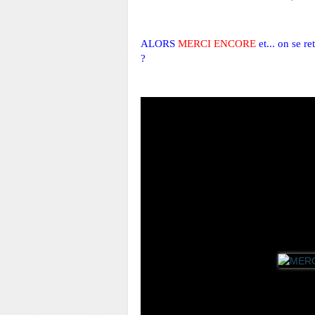
ALORS
 MERCI ENCORE
 et... 
on se re
?