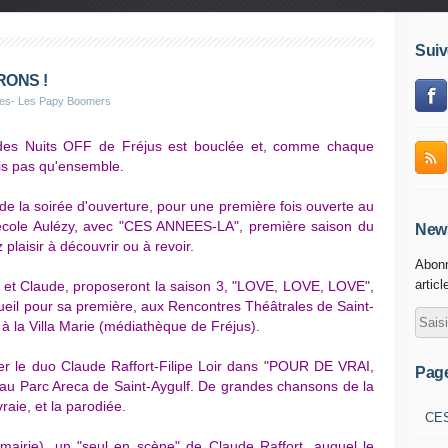
Suiv
RONS !
ies- Les Papy Boomers
des Nuits OFF de Fréjus est bouclée et, comme chaque
is pas qu'ensemble.
e de la soirée d'ouverture, pour une première fois ouverte au
 l'école Aulézy, avec "CES ANNEES-LA", première saison du
News
 plaisir à découvrir ou à revoir.
Abonn
articl
le et Claude, proposeront la saison 3, "LOVE, LOVE, LOVE",
cueil pour sa première, aux Rencontres Théâtrales de Saint-
 à la Villa Marie (médiathèque de Fréjus).
er le duo Claude Raffort-Filipe Loir dans "POUR DE VRAI,
Pag
 au Parc Areca de Saint-Aygulf. De grandes chansons de la
raie, et la parodiée.
CE
 (mairie), un "seul en scène" de Claude Raffort, auquel le