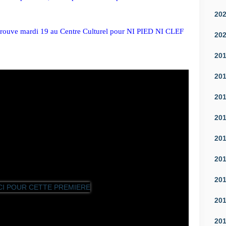
20
trouve mardi 19 au Centre Culturel pour NI PIED NI CLEF 
20
20
20
20
20
20
20
20
20
20