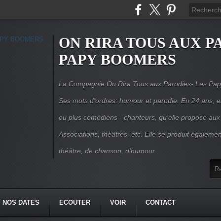
ON RIRA TOUS AUX PA
PAPY BOOMERS
La Compagnie On Rira Tous aux Parodies- Les Pap
Ses mots d'ordres: humour et parodie. En 24 ans, el
ou plus comédiens - chanteurs, qu'elle propose aux
Associations, théâtres, etc. Elle se produit égalemen
théâtre, de chanson, d'humour.
NOS DATES
ECOUTER
VOIR
CONTACT