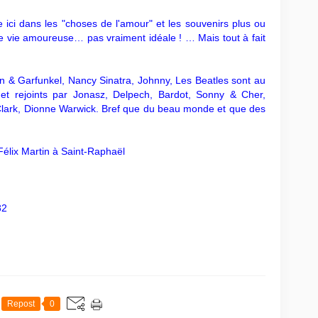
 ici dans les "choses de l'amour" et les souvenirs plus ou
e vie amoureuse… pas vraiment idéale ! … Mais tout à fait
on & Garfunkel, Nancy Sinatra, Johnny, Les Beatles sont au
 et rejoints par Jonasz, Delpech, Bardot, Sonny & Cher,
lark, Dionne Warwick. Bref que du beau monde et que des
 Félix Martin à Saint-Raphaël
82
Repost
0