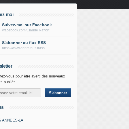
ez-moi
Suivez-moi sur Facebook
//facebook.com/Claude Raffort
S'abonner au flux RSS
https://www.onriratous.fr/rss
letter
ez-vous pour être averti des nouveaux
es publiés.
es
S ANNEES-LA