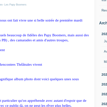
voir
ies- Les Papy Boomers
Rev
us ont fait vivre une si belle soirée de première mardi 
Arch
20
quels beaucoup de fidèles des Papy Boomers, mais aussi des 
 PB) , des camarades et amis d'autres troupes,
Ju
rent
Av
M
 Rencontres Théâtrales vivent
20
gnifique album photo dont voici quelques unes sous 
20
20
particulier qu'on appréhende avec autant d'espoir que de 
20
ec ce public-là, on ne peut les rêver plus belles.