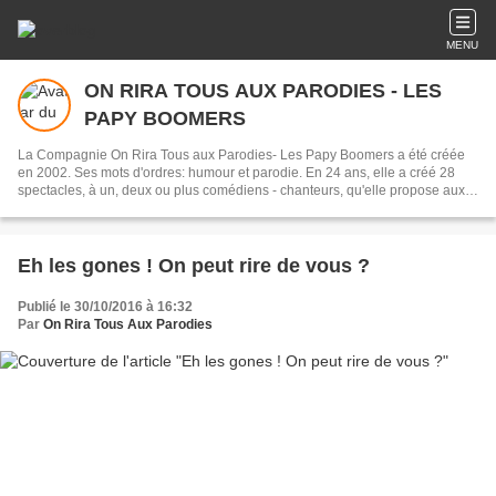
MENU
ON RIRA TOUS AUX PARODIES - LES
PAPY BOOMERS
La Compagnie On Rira Tous aux Parodies- Les Papy Boomers a été créée
en 2002. Ses mots d'ordres: humour et parodie. En 24 ans, elle a créé 28
spectacles, à un, deux ou plus comédiens - chanteurs, qu'elle propose aux
Clubs de vacances, Mairies, Associations, théâtres, etc. Elle se produit
également à l'occasion de festivals de théâtre, de chanson, d'humour.
Eh les gones ! On peut rire de vous ?
Publié le 30/10/2016 à 16:32
Par
On Rira Tous Aux Parodies