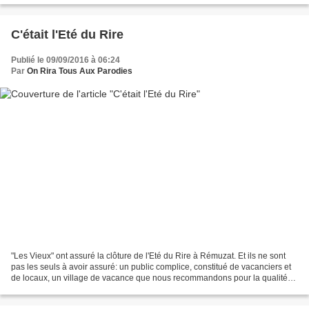
C'était l'Eté du Rire
Publié le 09/09/2016 à 06:24
Par
On Rira Tous Aux Parodies
"Les Vieux" ont assuré la clôture de l'Eté du Rire à Rémuzat. Et ils ne sont
pas les seuls à avoir assuré: un public complice, constitué de vacanciers et
de locaux, un village de vacance que nous recommandons pour la qualité
de son accueil, le professionnalisme...