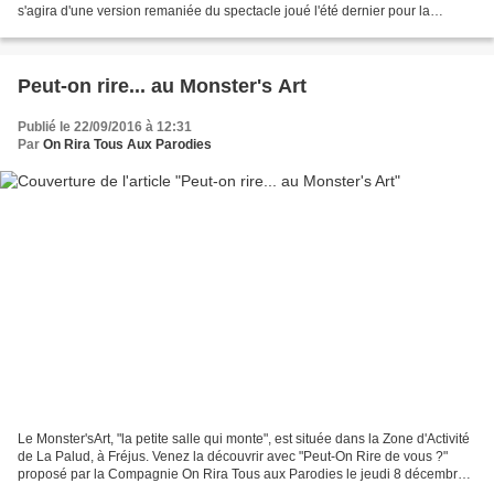
s'agira d'une version remaniée du spectacle joué l'été dernier pour la
première fois au Festival des Nuits Off...
Peut-on rire... au Monster's Art
Publié le 22/09/2016 à 12:31
Par
On Rira Tous Aux Parodies
Le Monster'sArt, "la petite salle qui monte", est située dans la Zone d'Activité
de La Palud, à Fréjus. Venez la découvrir avec "Peut-On Rire de vous ?"
proposé par la Compagnie On Rira Tous aux Parodies le jeudi 8 décembre.
La soirée complète commence...