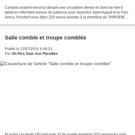
Certains avaient renoncé devant une circulation dense en bord de mer.Il
fallait en effet faire preuve de patience pour rejoindre Saint-Aygulf et le Parc
Areca. Pourtant vous étiez 220 venus assister à la première de "PARODIES
A 4 VOIX" dans le cadre des...
Salle comble et troupe comblée
Publié le 21/07/2016 à 06:21
Par
On Rira Tous Aux Parodies
Et voila! Les Nuits Off c'est parti. Et de quelle manière! 203 personnes sont