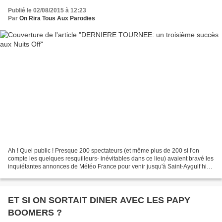
Publié le 02/08/2015 à 12:23
Par
On Rira Tous Aux Parodies
Ah ! Quel public ! Presque 200 spectateurs (et même plus de 200 si l'on
compte les quelques resquilleurs- inévitables dans ce lieu) avaient bravé les
inquiétantes annonces de Météo France pour venir jusqu'à Saint-Aygulf hier
soir. Ils avaient apporté...
ET SI ON SORTAIT DINER AVEC LES PAPY
BOOMERS ?