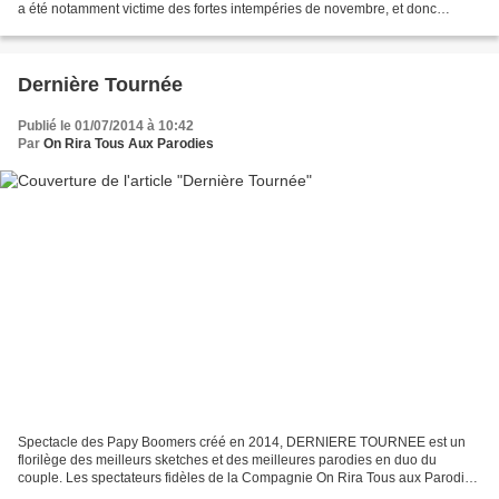
a été notamment victime des fortes intempéries de novembre, et donc
plusieurs fois annulée. La bonne nouvelle,...
Dernière Tournée
Publié le 01/07/2014 à 10:42
Par
On Rira Tous Aux Parodies
Spectacle des Papy Boomers créé en 2014, DERNIERE TOURNEE est un
florilège des meilleurs sketches et des meilleures parodies en duo du
couple. Les spectateurs fidèles de la Compagnie On Rira Tous aux Parodies
y retrouveront les moments les plus drôles...