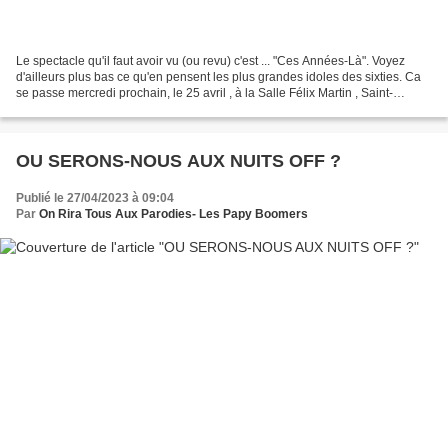
Le spectacle qu'il faut avoir vu (ou revu) c'est ... "Ces Années-Là". Voyez
d'ailleurs plus bas ce qu'en pensent les plus grandes idoles des sixties. Ca
se passe mercredi prochain, le 25 avril , à la Salle Félix Martin , Saint-
Raphaël à 20h30 Les réservations...
OU SERONS-NOUS AUX NUITS OFF ?
Publié le 27/04/2023 à 09:04
Par
On Rira Tous Aux Parodies- Les Papy Boomers