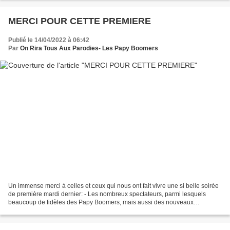
MERCI POUR CETTE PREMIERE
Publié le 14/04/2022 à 06:42
Par
On Rira Tous Aux Parodies- Les Papy Boomers
Un immense merci à celles et ceux qui nous ont fait vivre une si belle soirée
de première mardi dernier: - Les nombreux spectateurs, parmi lesquels
beaucoup de fidèles des Papy Boomers, mais aussi des nouveaux
(bienvenue dans l'univers des PB) , des camarades...