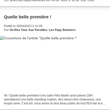
537 âmes des Alpes-Maritimes (43°46'08" Nord; 6°42'08" Est) ! Une
occasion appréciable d'aller prendre un bon...
Quelle belle première !
Publié le 26/04/2023 à 11:09
Par
On Rira Tous Aux Parodies- Les Papy Boomers
Ah ! Quelle belle première! Une salle Félix Martin archi pleine (284
spectateurs) une belle standing ovation, des retours très chaleureux, une
troupe ravie. C'est sûr, nous avons le plus beau public de tout l'Est-Var et au-
delà, et c'est toujours un immense...