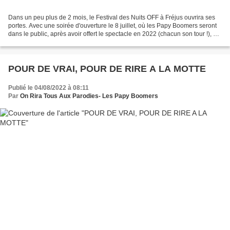
Dans un peu plus de 2 mois, le Festival des Nuits OFF à Fréjus ouvrira ses
portes. Avec une soirée d'ouverture le 8 juillet, où les Papy Boomers seront
dans le public, après avoir offert le spectacle en 2022 (chacun son tour !), et
il en sera de même...
POUR DE VRAI, POUR DE RIRE A LA MOTTE
Publié le 04/08/2022 à 08:11
Par
On Rira Tous Aux Parodies- Les Papy Boomers