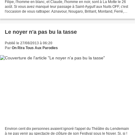
Filipe, l'homme en blanc, et Claude, l'homme en noir, sont à La Motte le 26
août. Si vous avez manqué leur passage à Saint-Aygulf aux Nuits OFF, c'est
l'occasion de vous rattraper. Aznavour, Nougaro, Brillant, Montand, Ferré,
Ferrat, etc. chantés... ET...
Le noyer n'a pas bu la tasse
Publié le 27/08/2013 à 06:20
Par
On Rira Tous Aux Parodies
Environ cent dix personnes avaient ignoré l'appel du Théâtre du Lendemain
à ne pas venir au spectacle de clôture de son Festival sous le Noyer. Si, si !