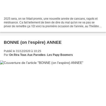
2025 sera, on se l'était promis, une nouvelle année de cancans, ragots et
médisance. Ca fait tellement de bien de dire du mal qu'on ne va pas se
priver de remettre ça ! Et voici la première occasion de l'année, au Théâtre
Alexandre III de Cannes, en collaboration...
BONNE (on l'espère) ANNEE
Publié le 31/12/2020 à 10:25
Par
On Rira Tous Aux Parodies- Les Papy Boomers