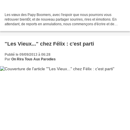
Les vœux des Papy Boomers, avec l'espoir que nous pourrons vous
retrouver bientôt, et de nouveau partager sourires, rires et émotions. En
attendant, de reports en annulations, nous commençons d'écrire et de
travailler la saison 3 de "Ces Années-Là" (pas...
"Les Vieux..." chez Félix : c'est parti
Publié le 09/09/2013 à 06:28
Par
On Rira Tous Aux Parodies