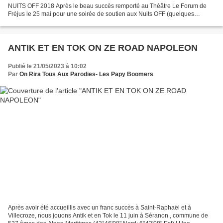
NUITS OFF 2018 Après le beau succès remporté au Théâtre Le Forum de
Fréjus le 25 mai pour une soirée de soutien aux Nuits OFF (quelques
images ci-dessous), c'est lors de l'édition 2018 de ce festival...
ANTIK ET EN TOK ON ZE ROAD NAPOLEON
Publié le 21/05/2023 à 10:02
Par
On Rira Tous Aux Parodies- Les Papy Boomers
Après avoir été accueillis avec un franc succès à Saint-Raphaël et à
Villecroze, nous jouons Antik et en Tok le 11 juin à Séranon , commune de