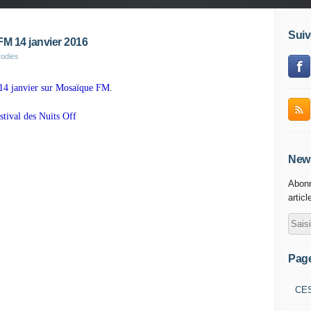
Suiv
FM 14 janvier 2016
rodies
e 14 janvier sur Mosaïque FM.
stival des Nuits Off
News
Abonn
articl
Pag
CE