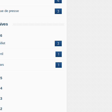
4
ue de presse
3
ives
26
illet
3
ril
1
ars
1
25
24
23
22