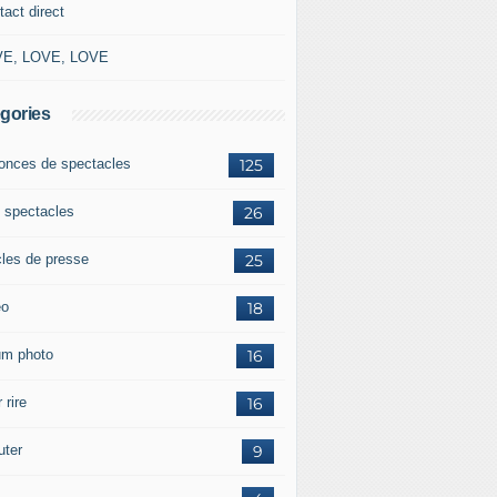
tact direct
E, LOVE, LOVE
gories
onces de spectacles
125
 spectacles
26
cles de presse
25
éo
18
um photo
16
 rire
16
uter
9