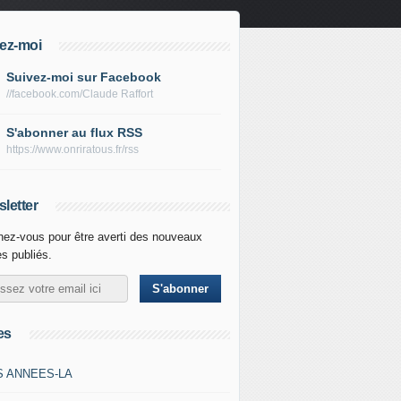
ez-moi
Suivez-moi sur Facebook
//facebook.com/Claude Raffort
S'abonner au flux RSS
https://www.onriratous.fr/rss
letter
ez-vous pour être averti des nouveaux
es publiés.
es
S ANNEES-LA