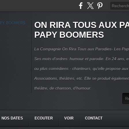
ON RIRA TOUS AUX PA
PAPY BOOMERS
La Compagnie On Rira Tous aux Parodies- Les Pap
Ses mots d'ordres: humour et parodie. En 24 ans, el
ou plus comédiens - chanteurs, qu'elle propose aux
Associations, théâtres, etc. Elle se produit égalemen
théâtre, de chanson, d'humour.
NOS DATES
ECOUTER
VOIR
CONTACT