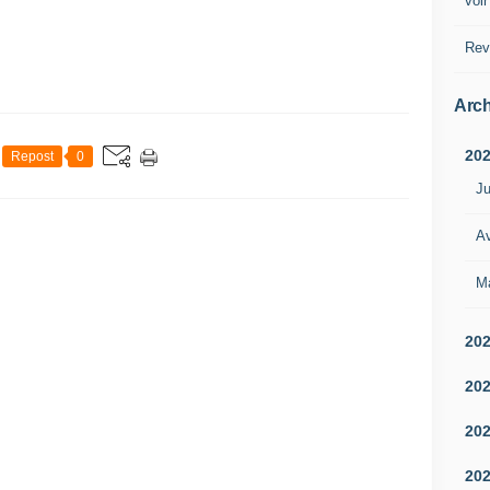
voir
Rev
Arch
20
Repost
0
Ju
Av
M
20
20
20
20