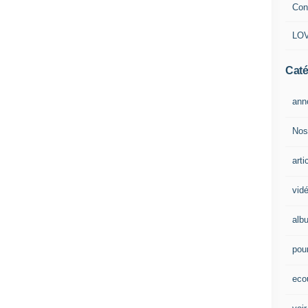
Con
LOV
Caté
ann
Nos
arti
vid
alb
pour
eco