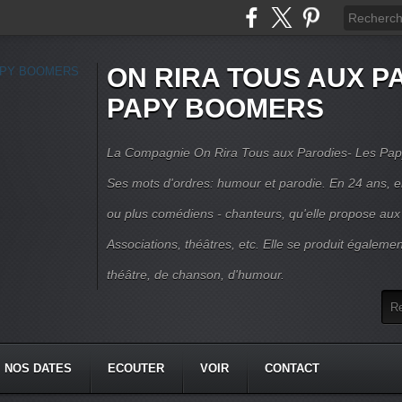
ON RIRA TOUS AUX PA
PAPY BOOMERS
La Compagnie On Rira Tous aux Parodies- Les Pap
Ses mots d'ordres: humour et parodie. En 24 ans, el
ou plus comédiens - chanteurs, qu'elle propose aux
Associations, théâtres, etc. Elle se produit égalemen
théâtre, de chanson, d'humour.
NOS DATES
ECOUTER
VOIR
CONTACT