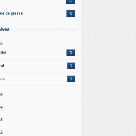
4
ue de presse
3
ives
26
illet
3
ril
1
ars
1
25
24
23
22