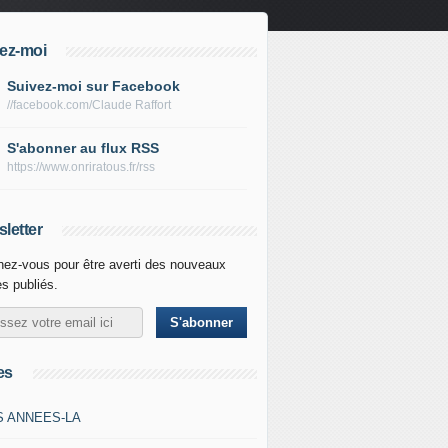
ez-moi
Suivez-moi sur Facebook
//facebook.com/Claude Raffort
S'abonner au flux RSS
https://www.onriratous.fr/rss
letter
ez-vous pour être averti des nouveaux
es publiés.
es
S ANNEES-LA