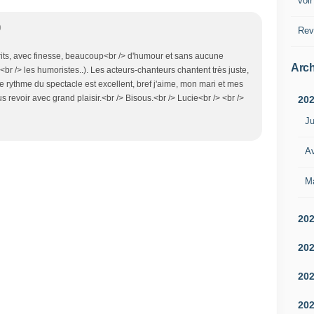
voir
9
Rev
crits, avec finesse, beaucoup<br /> d'humour et sans aucune
Arch
<br /> les humoristes..). Les acteurs-chanteurs chantent très juste,
Le rythme du spectacle est excellent, bref j'aime, mon mari et mes
us revoir avec grand plaisir.<br /> Bisous.<br /> Lucie<br /> <br />
20
Ju
Av
M
20
20
20
20