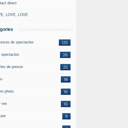
tact direct
E, LOVE, LOVE
gories
onces de spectacles
125
 spectacles
26
cles de presse
25
éo
18
um photo
16
 rire
16
uter
9