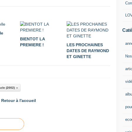
Con
LOV
Caté
le
BIENTOT LA
ann
PREMIERE !
LES PROCHAINES
DATES DE RAYMOND
Nos
ET GINETTE
arti
vid
acle (2002)
alb
Retour à l'accueil
pour
eco