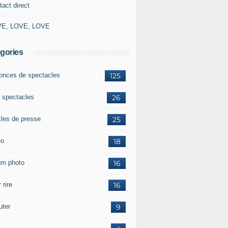
tact direct
E, LOVE, LOVE
gories
onces de spectacles
125
 spectacles
26
cles de presse
25
éo
18
um photo
16
 rire
16
uter
9