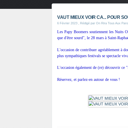
VAUT MIEUX VOIR CA... POUR S
6 Février 2023
, Rédigé par On Rira Tous Aux Par
Les Papy Boomers soutiennent les Nuits OF
que d'être sourd", le 28 mars à Saint-Rapha
L'occasion de contribuer agréablement à don
plus sympathiques festivals se spectacle viv
L'occasion également de (re) découvrir ce 
Réservez, et parlez-en autour de vous !