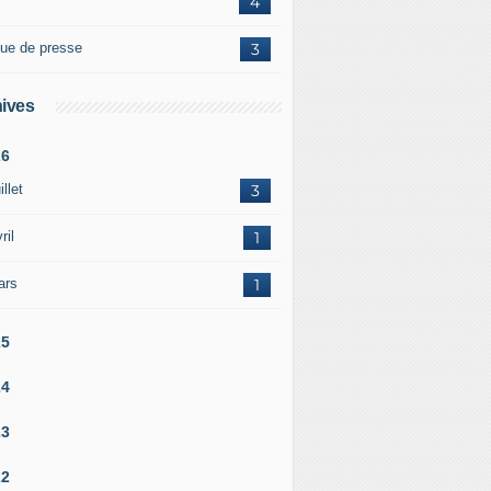
4
ue de presse
3
ives
26
illet
3
ril
1
ars
1
25
24
23
22