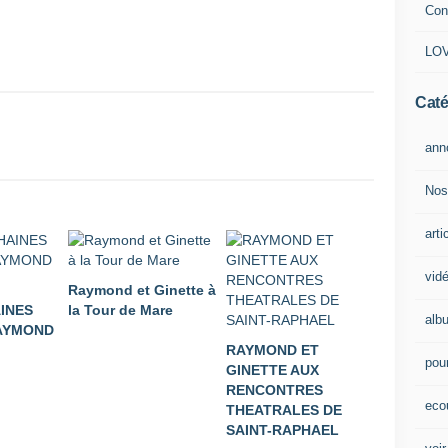
Con
LOV
Caté
ann
Nos
arti
vid
Raymond et Ginette à
INES
la Tour de Mare
alb
AYMOND
RAYMOND ET
pour
GINETTE AUX
RENCONTRES
eco
THEATRALES DE
SAINT-RAPHAEL