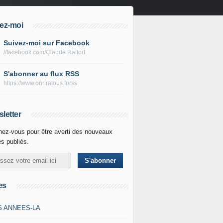
ez-moi
Suivez-moi sur Facebook
//facebook.com/Claude Raffort
S'abonner au flux RSS
https://www.onriratous.fr/rss
letter
ez-vous pour être averti des nouveaux
es publiés.
es
S ANNEES-LA