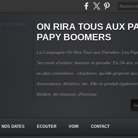
ON RIRA TOUS AUX PA
PAPY BOOMERS
La Compagnie On Rira Tous aux Parodies- Les Pap
Ses mots d'ordres: humour et parodie. En 24 ans, el
ou plus comédiens - chanteurs, qu'elle propose aux
Associations, théâtres, etc. Elle se produit égalemen
théâtre, de chanson, d'humour.
NOS DATES
ECOUTER
VOIR
CONTACT