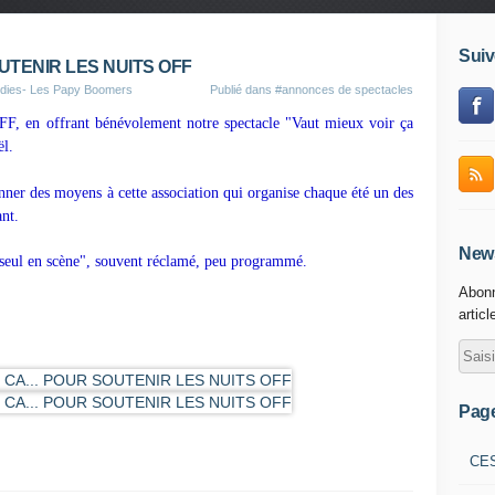
Suiv
OUTENIR LES NUITS OFF
odies- Les Papy Boomers
Publié dans
#annonces de spectacles
F, en offrant bénévolement notre spectacle "Vaut mieux voir ça
ël.
ner des moyens à cette association qui organise chaque été un des
ant.
News
"seul en scène", souvent réclamé, peu programmé.
Abonn
articl
Pag
CE