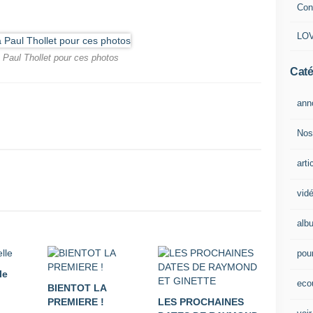
Con
LOV
 Paul Thollet pour ces photos
Caté
ann
Nos
arti
vid
alb
pour
le
eco
BIENTOT LA
PREMIERE !
LES PROCHAINES