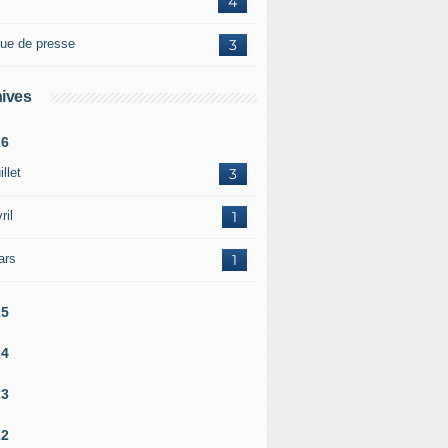
4
ue de presse
3
ives
26
illet
3
ril
1
ars
1
25
24
23
22