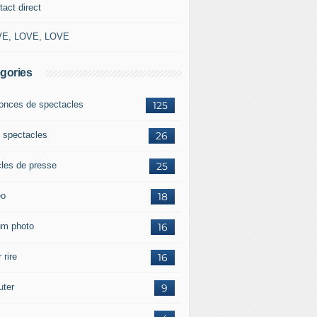
tact direct
E, LOVE, LOVE
gories
onces de spectacles
125
 spectacles
26
cles de presse
25
éo
18
um photo
16
 rire
16
uter
9