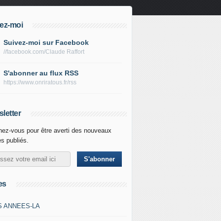
ez-moi
Suivez-moi sur Facebook
//facebook.com/Claude Raffort
S'abonner au flux RSS
https://www.onriratous.fr/rss
letter
ez-vous pour être averti des nouveaux
es publiés.
es
S ANNEES-LA