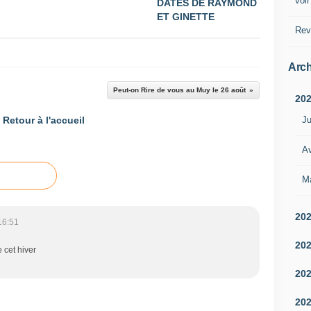
voir
DATES DE RAYMOND
ET GINETTE
Rev
Arch
Peut-on Rire de vous au Muy le 26 août
20
Ju
Retour à l'accueil
Av
M
20
16:51
20
 cet hiver
20
20