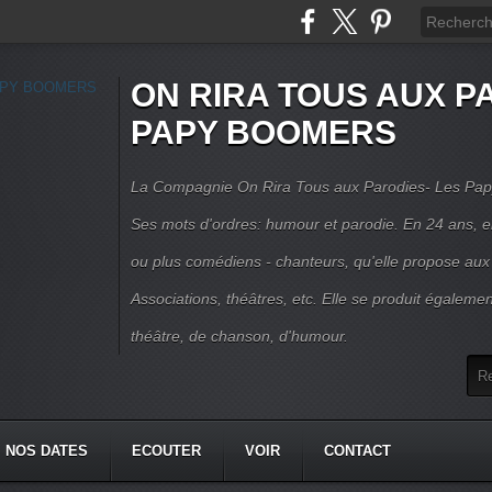
ON RIRA TOUS AUX PA
PAPY BOOMERS
La Compagnie On Rira Tous aux Parodies- Les Pap
Ses mots d'ordres: humour et parodie. En 24 ans, el
ou plus comédiens - chanteurs, qu'elle propose aux
Associations, théâtres, etc. Elle se produit égalemen
théâtre, de chanson, d'humour.
NOS DATES
ECOUTER
VOIR
CONTACT