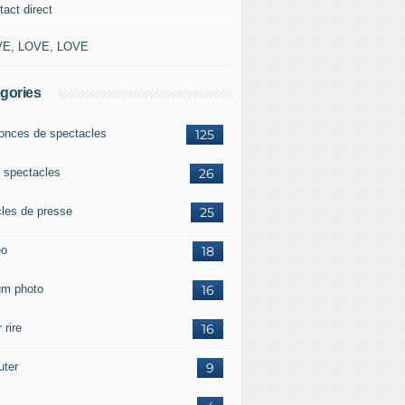
tact direct
E, LOVE, LOVE
gories
onces de spectacles
125
 spectacles
26
cles de presse
25
éo
18
um photo
16
 rire
16
uter
9