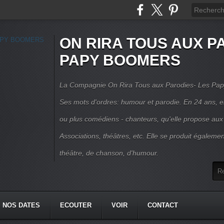
ON RIRA TOUS AUX PA
PAPY BOOMERS
La Compagnie On Rira Tous aux Parodies- Les Pap
Ses mots d'ordres: humour et parodie. En 24 ans, el
ou plus comédiens - chanteurs, qu'elle propose aux
Associations, théâtres, etc. Elle se produit égalemen
théâtre, de chanson, d'humour.
NOS DATES
ECOUTER
VOIR
CONTACT