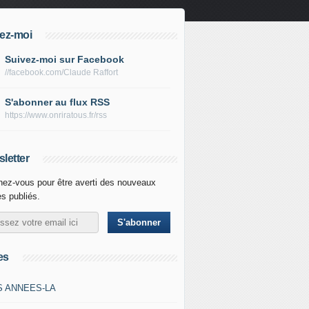
ez-moi
Suivez-moi sur Facebook
//facebook.com/Claude Raffort
S'abonner au flux RSS
https://www.onriratous.fr/rss
letter
ez-vous pour être averti des nouveaux
es publiés.
es
S ANNEES-LA