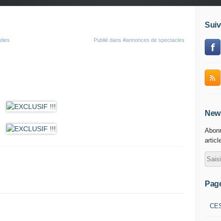
Suiv
dies
Publié dans
#annonces de spectacles
News
Abonn
articl
Pag
CE