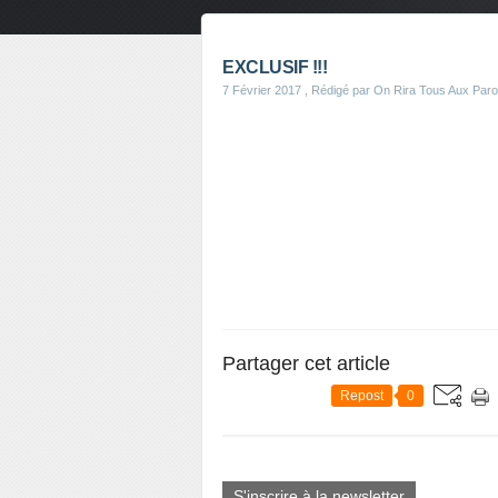
EXCLUSIF !!!
7 Février 2017
, Rédigé par On Rira Tous Aux Paro
Partager cet article
Repost
0
S'inscrire à la newsletter