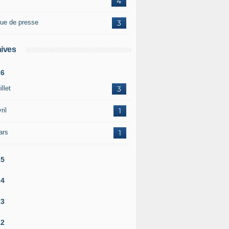
4
ue de presse
3
ives
26
illet
3
ril
1
ars
1
25
24
23
22