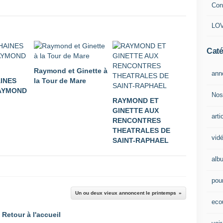
Con
LOV
Caté
Raymond et Ginette à
ann
INES
la Tour de Mare
AYMOND
Nos
RAYMOND ET
GINETTE AUX
arti
RENCONTRES
THEATRALES DE
vid
SAINT-RAPHAEL
alb
pour
Un ou deux vieux annoncent le printemps
eco
Retour à l'accueil