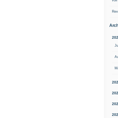
voir
Rev
Arch
20
Ju
Av
M
20
20
20
20