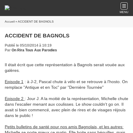
MENU
Accueil
» ACCIDENT DE BAGNOLS
ACCIDENT DE BAGNOLS
Publié le 05/10/2014 à 10:19
Par
On Rira Tous Aux Parodies
Il était écrit que cette représentation à Bagnols serait vouée aux
galères.
Episode 1
: à J-2, Pascal chute à vélo et se retrouve à l'hosto. On
remplace "Antique et en Toc" par "Dernière Tournée"
Episode 2
: Jour J. A la moitié de la représentation, Michelle chute
dans l'escalier menant aux coulisses. Le show couldn't go on. Il
avait si bien commencé, avec plein de rires et de visages réjouis
dans le public !
Petits bulletins de santé pour nos amis Bagnolais, et les autres:
Michelle se porte mieux ce matin. Elle boite sans béquilles, mais