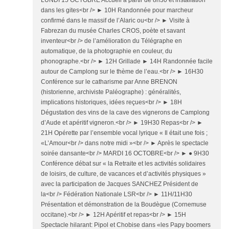
LUNDI 15 OCTOBRE Accueil à partir de 8h30 et installation
dans les gites<br /> ► 10H Randonnée pour marcheur
confirmé dans le massif de l’Alaric ou<br /> ► Visite à
Fabrezan du musée Charles CROS, poète et savant
inventeur<br /> de l’amélioration du Télégraphe en
automatique, de la photographie en couleur, du
phonographe.<br /> ► 12H Grillade ► 14H Randonnée facile
autour de Camplong sur le thème de l’eau.<br /> ► 16H30
Conférence sur le catharisme par Anne BRENON
(historienne, archiviste Paléographe) : généralités,
implications historiques, idées reçues<br /> ► 18H
Dégustation des vins de la cave des vignerons de Camplong
d’Aude et apéritif vigneron.<br /> ► 19H30 Repas<br /> ►
21H Opérette par l’ensemble vocal lyrique « Il était une fois ;
«L’Amour<br /> dans notre midi »<br /> ► Après le spectacle
soirée dansante<br /> MARDI 16 OCTOBRE<br /> ► ● 9H30
Conférence débat sur « la Retraite et les activités solidaires
de loisirs, de culture, de vacances et d’activités physiques »
avec la participation de Jacques SANCHEZ Président de
la<br /> Fédération Nationale LSR<br /> ► 11H/11H30
Présentation et démonstration de la Boudègue (Cornemuse
occitane).<br /> ► 12H Apéritif et repas<br /> ► 15H
Spectacle hilarant: Pipol et Chobise dans «les Papy boomers