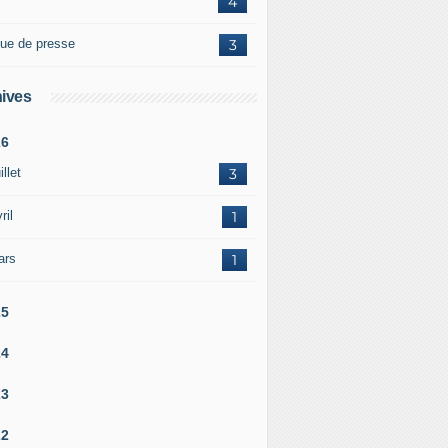
4
ue de presse
3
ives
26
illet
3
ril
1
ars
1
25
24
23
22