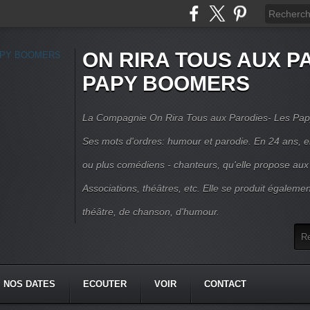
ON RIRA TOUS AUX PA
PAPY BOOMERS
La Compagnie On Rira Tous aux Parodies- Les Pap
Ses mots d'ordres: humour et parodie. En 24 ans, el
ou plus comédiens - chanteurs, qu'elle propose aux
Associations, théâtres, etc. Elle se produit égalemen
théâtre, de chanson, d'humour.
NOS DATES
ECOUTER
VOIR
CONTACT