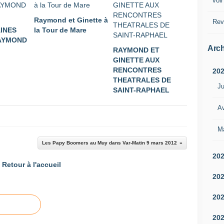
voir
Raymond et Ginette à
Rev
INES
la Tour de Mare
AYMOND
Arch
RAYMOND ET
GINETTE AUX
RENCONTRES
20
THEATRALES DE
Ju
SAINT-RAPHAEL
Av
M
Les Papy Boomers au Muy dans Var-Matin 9 mars 2012
20
Retour à l'accueil
20
20
20