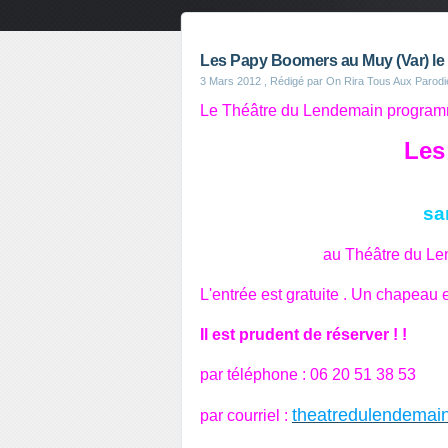
Les Papy Boomers au Muy (Var) le 7
3 Mars 2012
, Rédigé par On Rira Tous Aux Parodi
Le Théâtre du Lendemain progra
Le
sa
au Théâtre du Le
L'entrée est gratuite . Un chapeau e
Il est prudent de réserver ! !
par téléphone :
06 20 51 38 53
theatredulendema
par courriel :