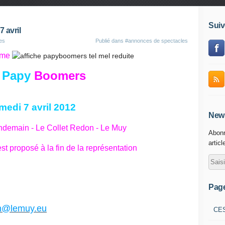
Suiv
 avril
es
Publié dans
#annonces de spectacles
mme
s
Papy
Boomers
medi 7 avril 2012
News
ndemain - Le Collet Redon - Le Muy
Abonn
articl
st proposé à la fin de la représentation
Pag
in@lemuy.eu
CE