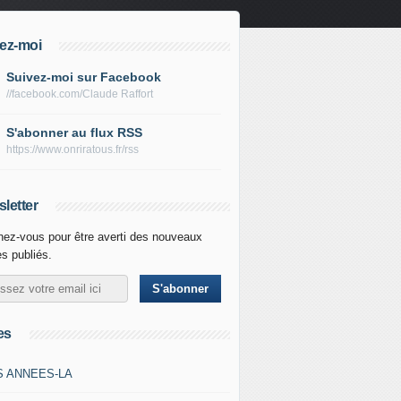
ez-moi
Suivez-moi sur Facebook
//facebook.com/Claude Raffort
S'abonner au flux RSS
https://www.onriratous.fr/rss
letter
ez-vous pour être averti des nouveaux
es publiés.
es
S ANNEES-LA