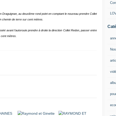
Con
LOV
on Draguignan, au deuxième rond point en comptant le nouveau prendre Collet
un chemin de terre sur cent mètres.
Caté
point avant l'autoroute prendre à droite la direction Collet Redon, passer entre
r cent mètres.
ann
Nos
arti
vid
alb
pour
eco