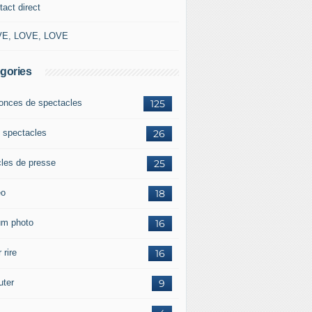
tact direct
E, LOVE, LOVE
gories
onces de spectacles
125
 spectacles
26
cles de presse
25
éo
18
um photo
16
 rire
16
uter
9